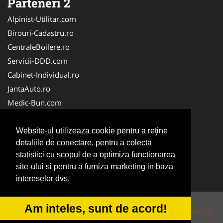
Parteneri 2
Alpinist-Utilitar.com
Birouri-Cadastru.ro
CentraleBoilere.ro
Servicii-DDD.com
Cabinet-Individual.ro
JantaAuto.ro
Medic-Bun.com
NonStopDeschis.ro
Apicultorul.com
Website-ul utilizeaza cookie pentru a reţine
detaliile de conectare, pentru a colecta
CentruInchirieri.ro
statistici cu scopul de a optimiza functionarea
Oftalmologul.ro
site-ului si pentru a furniza marketing in baza
Stomatologul.com
intereselor dvs.
Am inteles, sunt de acord!
© 2014-2026 Powered by
VilonMedia
&
Tokaido Consult/a>