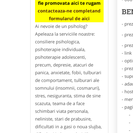
fie promovata aici te rugam
BE
contacteaza-ne completand
formularul de aici
- pre
Ai nevoie de un psiholog?
Apeleaza la serviciile noastre:
- pre
consiliere psihologica,
- pre
psihoterapie individuala,
- lin
psihoterapie adolescenti,
- opt
precum, depresie, atacuri de
- pre
panica, anxietate, fobii, tulburari
- sup
de comportament, tulburari ale
- ada
somnului (insomnii, cosmaruri),
- hos
stres, nesiguranta, stima de sine
- men
scazuta, teama de a face
- pag
schimbari viata personala,
- Dat
neliniste, stari de prabusire,
- De
dificultati in a gasi o noua slujba,
- Lo