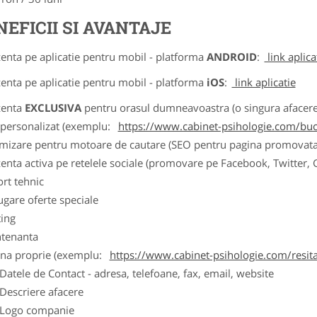
NEFICII SI AVANTAJE
zenta pe aplicatie pentru mobil - platforma
ANDROID
:
link aplica
zenta pe aplicatie pentru mobil - platforma
iOS
:
link aplicatie
zenta
EXCLUSIVA
pentru orasul dumneavoastra (o singura afacere p
k personalizat (exemplu:
https://www.cabinet-psihologie.com/bucu
imizare pentru motoare de cautare (SEO pentru pagina promovata
zenta activa pe retelele sociale (promovare pe Facebook, Twitter,
ort tehnic
ugare oferte speciale
ting
tenanta
ina proprie (exemplu:
https://www.cabinet-psihologie.com/resit
ele de Contact - adresa, telefoane, fax, email, website
scriere afacere
go companie