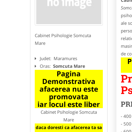
Cabi
Somc
psiho
ale s
person
Cabinet Psihologie Somcuta
relat
Mare
masin
de com
Judet:
Maramures
P
Oras:
Somcuta Mare
Pagina
Pr
Demonstrativa
Ps
afacerea nu este
promovata
iar locul este liber
PR
Cabinet Psihologie Somcuta
- 400
Mare
- 500
daca doresti ca afacerea ta sa
- 600