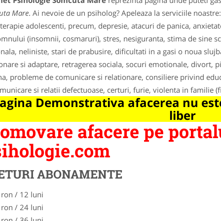
net Psihologie Somcuta Mare
reprezinta pagina unde puteti gas
uta Mare
. Ai nevoie de un psiholog? Apeleaza la serviciile noastre:
terapie adolescenti, precum, depresie, atacuri de panica, anxietat
omnului (insomnii, cosmaruri), stres, nesiguranta, stima de sine s
ala, neliniste, stari de prabusire, dificultati in a gasi o noua slujba,
ionare si adaptare, retragerea sociala, socuri emotionale, divort, 
a, probleme de comunicare si relationare, consiliere privind edu
unicare si relatii defectuoase, certuri, furie, violenta in familie (f
agina Demonstrativa afacerea nu este
liber
omovare afacere pe portal
ihologie.com
ETURI ABONAMENTE
 ron / 12 luni
 ron / 24 luni
 ron / 36 luni