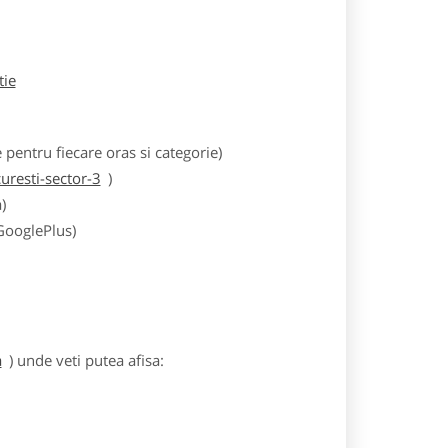
tie
entru fiecare oras si categorie)
resti-sector-3
)
)
 GooglePlus)
a
) unde veti putea afisa: