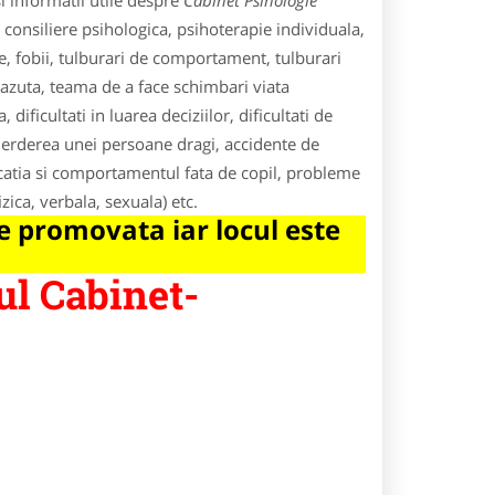
i informatii utile despre
Cabinet Psihologie
 consiliere psihologica, psihoterapie individuala,
e, fobii, tulburari de comportament, tulburari
cazuta, teama de a face schimbari viata
 dificultati in luarea deciziilor, dificultati de
pierderea unei persoane dragi, accidente de
catia si comportamentul fata de copil, probleme
izica, verbala, sexuala) etc.
 promovata iar locul este
ul Cabinet-