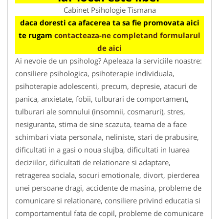
Cabinet Psihologie Tismana
daca doresti ca afacerea ta sa fie promovata aici
te rugam
contacteaza-ne completand formularul
de aici
Ai nevoie de un psiholog? Apeleaza la serviciile noastre:
consiliere psihologica, psihoterapie individuala,
psihoterapie adolescenti, precum, depresie, atacuri de
panica, anxietate, fobii, tulburari de comportament,
tulburari ale somnului (insomnii, cosmaruri), stres,
nesiguranta, stima de sine scazuta, teama de a face
schimbari viata personala, neliniste, stari de prabusire,
dificultati in a gasi o noua slujba, dificultati in luarea
deciziilor, dificultati de relationare si adaptare,
retragerea sociala, socuri emotionale, divort, pierderea
unei persoane dragi, accidente de masina, probleme de
comunicare si relationare, consiliere privind educatia si
comportamentul fata de copil, probleme de comunicare