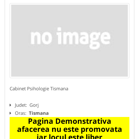
Cabinet Psihologie Tismana
Judet:
Gorj
Oras:
Tismana
Pagina Demonstrativa
afacerea nu este promovata
iar locul este liber