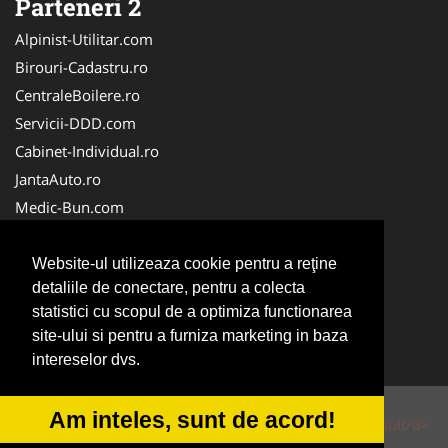
Parteneri 2
Alpinist-Utilitar.com
Birouri-Cadastru.ro
CentraleBoilere.ro
Servicii-DDD.com
Cabinet-Individual.ro
JantaAuto.ro
Medic-Bun.com
NonStopDeschis.ro
Apicultorul.com
Website-ul utilizeaza cookie pentru a reţine
detaliile de conectare, pentru a colecta
CentruInchirieri.ro
statistici cu scopul de a optimiza functionarea
Oftalmologul.ro
site-ului si pentru a furniza marketing in baza
Stomatologul.com
intereselor dvs.
Am inteles, sunt de acord!
© 2014-2026 Powered by
VilonMedia
&
Tokaido Consult/a>