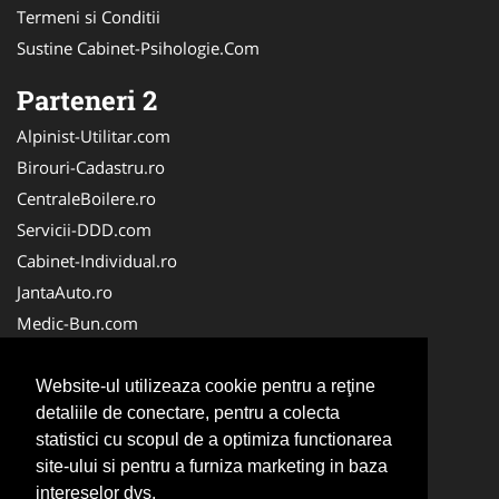
Termeni si Conditii
Sustine Cabinet-Psihologie.Com
Parteneri 2
Alpinist-Utilitar.com
Birouri-Cadastru.ro
CentraleBoilere.ro
Servicii-DDD.com
Cabinet-Individual.ro
JantaAuto.ro
Medic-Bun.com
NonStopDeschis.ro
Apicultorul.com
Website-ul utilizeaza cookie pentru a reţine
detaliile de conectare, pentru a colecta
CentruInchirieri.ro
statistici cu scopul de a optimiza functionarea
Oftalmologul.ro
site-ului si pentru a furniza marketing in baza
Stomatologul.com
intereselor dvs.