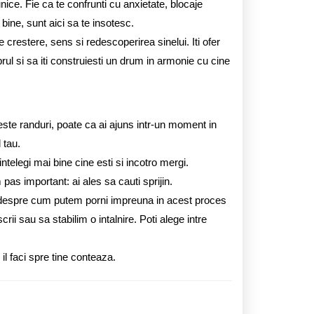
unice. Fie ca te confrunti cu anxietate, blocaje
 bine, sunt aici sa te insotesc.
 crestere, sens si redescoperirea sinelui. Iti ofer
ibrul si sa iti construiesti un drum in armonie cu cine
este randuri, poate ca ai ajuns intr-un moment in
 tau.
ntelegi mai bine cine esti si incotro mergi.
 pas important: ai ales sa cauti sprijin.
si despre cum putem porni impreuna in acest proces
ii sau sa stabilim o intalnire. Poti alege intre
il faci spre tine conteaza.