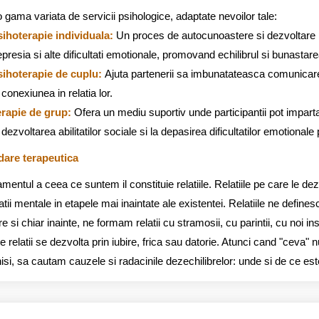
 gama variata de servicii psihologice, adaptate nevoilor tale:
sihoterapie individuala:
Un proces de autocunoastere si dezvoltare p
presia si alte dificultati emotionale, promovand echilibrul si bunastare
sihoterapie de cuplu:
Ajuta partenerii sa imbunatateasca comunicare
 conexiunea in relatia lor.
erapie de grup:
Ofera un mediu suportiv unde participantii pot impartas
 dezvoltarea abilitatilor sociale si la depasirea dificultatilor emotionale 
are terapeutica
entul a ceea ce suntem il constituie relatiile. Relatiile pe care le dezvo
tii mentale in etapele mai inaintate ale existentei. Relatiile ne defin
e si chiar inainte, ne formam relatii cu stramosii, cu parintii, cu noi insi
 relatii se dezvolta prin iubire, frica sau datorie. Atunci cand "ceva" n
si, sa cautam cauzele si radacinile dezechilibrelor: unde si de ce est