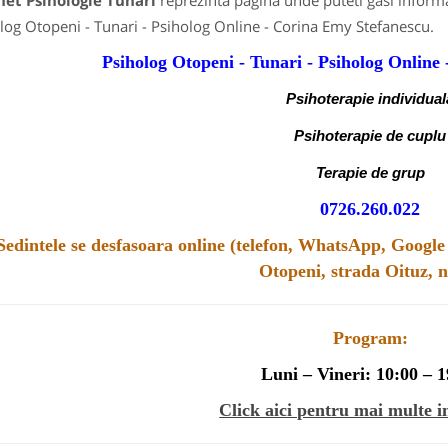
net Psihologie Tunari
reprezinta pagina unde puteti gasi informa
log Otopeni - Tunari - Psiholog Online - Corina Emy Stefanescu.
Psiholog Otopeni - Tunari - Psiholog Online
Psihoterapie individual
Psihoterapie de cuplu
Terapie de grup
0726.260.022
Sedintele se desfasoara online (telefon, WhatsApp, Google
Otopeni, strada Oituz, n
Program:
Luni – Vineri: 10:00 – 
Click aici pentru mai multe i