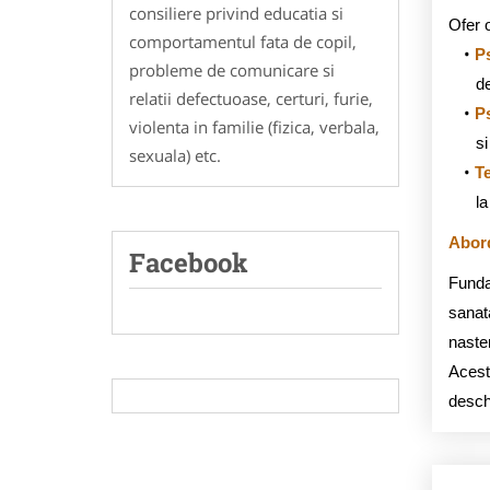
consiliere privind educatia si
Ofer o
comportamentul fata de copil,
P
probleme de comunicare si
de
relatii defectuoase, certuri, furie,
P
violenta in familie (fizica, verbala,
si
sexuala) etc.
T
la
Abord
Facebook
Fundam
sanata
naster
Aceste
deschi