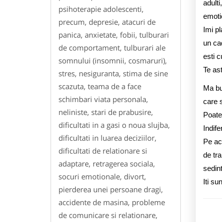
adulti
psihoterapie adolescenti,
emotio
precum, depresie, atacuri de
Imi pl
panica, anxietate, fobii, tulburari
un cad
de comportament, tulburari ale
esti c
somnului (insomnii, cosmaruri),
Te as
stres, nesiguranta, stima de sine
scazuta, teama de a face
Ma buc
schimbari viata personala,
care s
neliniste, stari de prabusire,
Poate 
dificultati in a gasi o noua slujba,
Indife
dificultati in luarea deciziilor,
Pe ac
dificultati de relationare si
de tra
adaptare, retragerea sociala,
sedint
socuri emotionale, divort,
Iti su
pierderea unei persoane dragi,
accidente de masina, probleme
de comunicare si relationare,