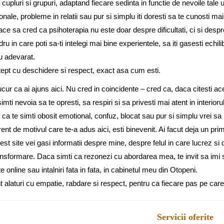
, cupluri si grupuri, adaptand fiecare sedinta in functie de nevoile tale 
nale, probleme in relatii sau pur si simplu iti doresti sa te cunosti mai
ace sa cred ca psihoterapia nu este doar despre dificultati, ci si despre
ru in care poti sa-ti intelegi mai bine experientele, sa iti gasesti echil
u adevarat.
tept cu deschidere si respect, exact asa cum esti.
ur ca ai ajuns aici. Nu cred in coincidente – cred ca, daca citesti ac
imti nevoia sa te opresti, sa respiri si sa privesti mai atent in interiorul
ca te simti obosit emotional, confuz, blocat sau pur si simplu vrei sa i
rent de motivul care te-a adus aici, esti binevenit. Ai facut deja un prim
est site vei gasi informatii despre mine, despre felul in care lucrez 
nsformare. Daca simti ca rezonezi cu abordarea mea, te invit sa imi scr
e online sau intalniri fata in fata, in cabinetul meu din Otopeni.
nt alaturi cu empatie, rabdare si respect, pentru ca fiecare pas pe care 
Servicii oferite