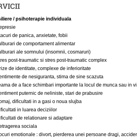
RVICII
liere / psihoterapie individuala
epresie
acuri de panica, anxietate, fobii
ulburari de comportament alimentar
ulburari ale somnului (insomnii, cosmaruri)
res post-traumatic si stres post-traumatic complex
ize de identitate, complexe de inferioritate
entimente de nesiguranta, stima de sine scazuta
eama de a face schimbari importante la locul de munca sau in v
ntiment puternic de neliniste, stari de prabusire
maj, dificultati in a gasi o noua slujba
ficultati in luarea deciziilor
ficultati de relationare si adaptare
etragerea sociala
ocuri emotionale : divort, pierderea unei persoane dragi, accide