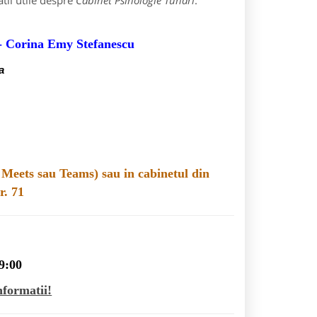
tii utile despre
Cabinet Psihologie Tunari
:
 - Corina Emy Stefanescu
a
 Meets sau Teams) sau in cabinetul din
r. 71
19:00
nformatii!