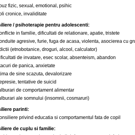
uz fizic, sexual, emotional, psihic
li cronice, invaliditate
liere / psihoterapie pentru adolescenti:
nflicte in familie, dificultati de relationare, apatie, tristete
onduite agresive, furie, fuga de acasa, violenta, asocierea cu g
ictii (etnobotanice, droguri, alcool, calculator)
ficultati de invatare, esec scolar, absenteism, abandon
tacuri de panica, anxietate
tima de sine scazuta, devalorizare
presie, tentative de suicid
ulburari de comportament alimentar
ulburari ale somnului (insomnii, cosmaruri)
liere parinti:
onsiliere privind educatia si comportamentul fata de copil
liere de cuplu si familie: