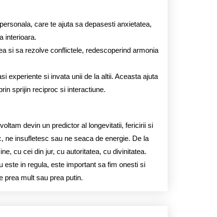
ersonala, care te ajuta sa depasesti anxietatea,
a interioara.
a si sa rezolve conflictele, redescoperind armonia
i experiente si invata unii de la altii. Aceasta ajuta
prin sprijin reciproc si interactiune.
ltam devin un predictor al longevitatii, fericirii si
esc, ne insufletesc sau ne seaca de energie. De la
ne, cu cei din jur, cu autoritatea, cu divinitatea.
u este in regula, este important sa fim onesti si
e prea mult sau prea putin.