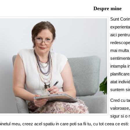
Despre mine
Sunt Corin
experienta
aici pentr
redescoper
mai multa
sentimente
intampla in
planificare
atat indivi
suntem sin
Cred cu ta
valoroase,
sigur si o 
inetul meu, creez acel spatiu in care poti sa fii tu, cu tot ceea ce esti: 