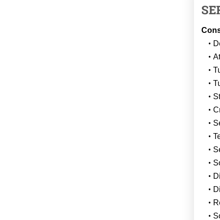
SE
Consi
D
At
T
T
St
Cr
S
T
Se
So
Di
Di
R
S