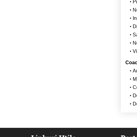
Pr
N
In
Di
S
N
Vi
Coac
A
M
Co
D
De