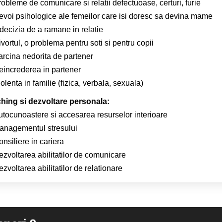
obleme de comunicare si relatii defectuoase, certuri, furie
evoi psihologice ale femeilor care isi doresc sa devina mame
decizia de a ramane in relatie
vortul, o problema pentru soti si pentru copii
arcina nedorita de partener
eincrederea in partener
olenta in familie (fizica, verbala, sexuala)
hing si dezvoltare personala:
utocunoastere si accesarea resurselor interioare
anagementul stresului
nsiliere in cariera
ezvoltarea abilitatilor de comunicare
zvoltarea abilitatilor de relationare