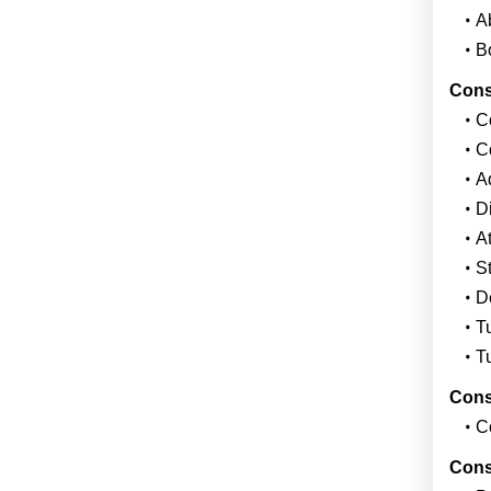
Ab
Bo
Consi
Co
C
Ad
Di
A
S
De
T
T
Consi
C
Consi