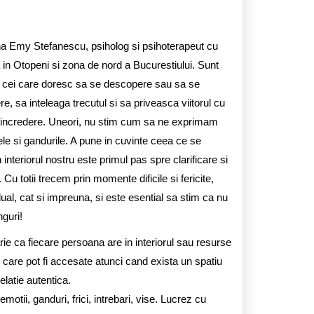
a Emy Stefanescu, psiholog si psihoterapeut cu
 in Otopeni si zona de nord a Bucurestiului. Sunt
u cei care doresc sa se descopere sau sa se
e, sa inteleaga trecutul si sa priveasca viitorul cu
 incredere. Uneori, nu stim cum sa ne exprimam
le si gandurile. A pune in cuvinte ceea ce se
 interiorul nostru este primul pas spre clarificare si
. Cu totii trecem prin momente dificile si fericite,
dual, cat si impreuna, si este esential sa stim ca nu
guri!
rie ca fiecare persoana are in interiorul sau resurse
 care pot fi accesate atunci cand exista un spatiu
relatie autentica.
emotii, ganduri, frici, intrebari, vise. Lucrez cu