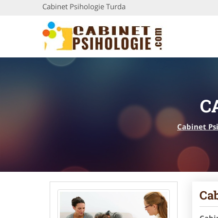
Cabinet Psihologie Turda
C
Cabinet Ps
Cab