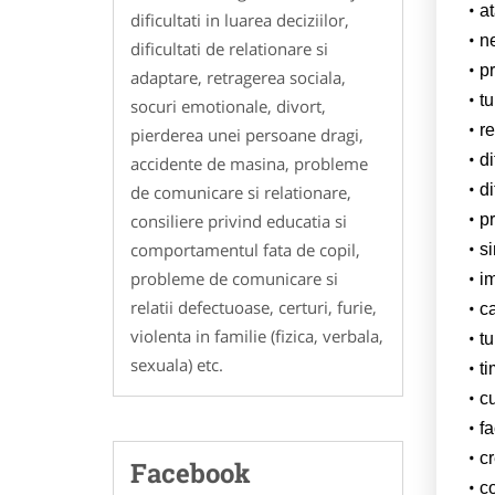
a
dificultati in luarea deciziilor,
n
dificultati de relationare si
p
adaptare, retragerea sociala,
tu
socuri emotionale, divort,
re
pierderea unei persoane dragi,
di
accidente de masina, probleme
di
de comunicare si relationare,
p
consiliere privind educatia si
comportamentul fata de copil,
s
probleme de comunicare si
i
relatii defectuoase, certuri, furie,
ca
violenta in familie (fizica, verbala,
tu
sexuala) etc.
ti
cu
f
c
Facebook
c