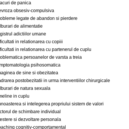
tacuri de panica
evroza obsesiv-compulsiva
robleme legate de abandon si pierdere
lburari de alimentatie
gistrul adictiilor umane
ficultati in relationarea cu copiii
ficultati in relationarea cu partenerul de cuplu
roblematica persoanelor de varsta a treia
imptomatologia psihosomatica
maginea de sine si obezitatea
drarea postobezitatii in urma interventiilor chirurgicale
lburari de natura sexuala
meline in cuplu
noasterea si intelegerea propriului sistem de valori
actorul de schimbare individual
restere si dezvoltare personala
oaching cognitiv-comportamental