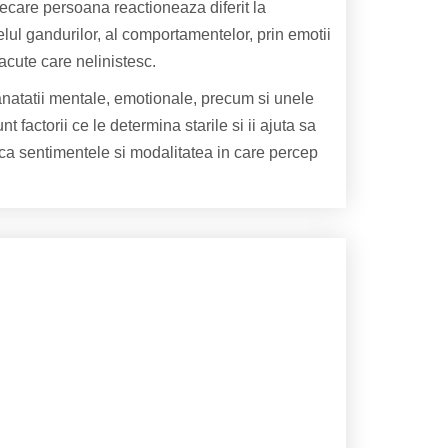
fiecare persoana reactioneaza diferit la
elul gandurilor, al comportamentelor, prin emotii
lacute care nelinistesc.
sanatatii mentale, emotionale, precum si unele
 factorii ce le determina starile si ii ajuta sa
fica sentimentele si modalitatea in care percep