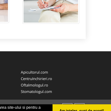
Apicultorul.com
CentruInchirieri.ro
Oftalmologul.ro
Stomatologul.com
rea site-ului si pentru a
Am inteles, sunt de acord!