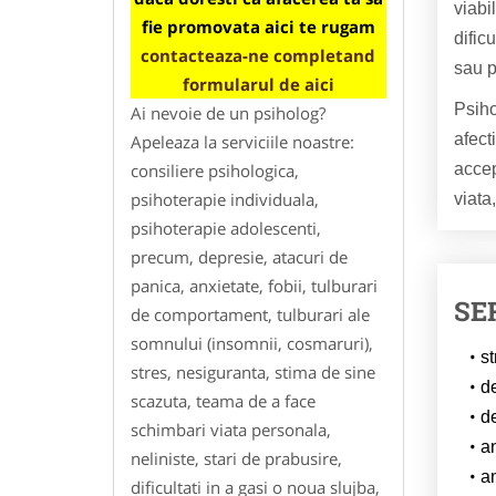
viabi
fie promovata aici te rugam
dific
contacteaza-ne completand
sau p
formularul de aici
Psiho
Ai nevoie de un psiholog?
afect
Apeleaza la serviciile noastre:
accep
consiliere psihologica,
psihoterapie individuala,
viata,
psihoterapie adolescenti,
precum, depresie, atacuri de
panica, anxietate, fobii, tulburari
SE
de comportament, tulburari ale
somnului (insomnii, cosmaruri),
st
stres, nesiguranta, stima de sine
d
scazuta, teama de a face
d
schimbari viata personala,
a
neliniste, stari de prabusire,
a
dificultati in a gasi o noua slujba,