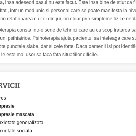
la, insa adeseori pasul nu este facut. Este insa bine de stiut ca 
ultati, intr-un mod unic si personal care se poate manifesta la niv
rin relationarea cu cei din jur, ori chiar prin simptome fizice nep
terapia consta intr-o serie de tehnici care au ca scop tratarea 
iuni psihiatrice. Psihoterapia ajuta pacientul sa inteleaga care sunt
te punctele slabe, dar si cele forte. Daca oamenii isi pot identi
 le este mai usor sa faca fata situatiilor dificile.
RVICII
res
epresie
epresie mascata
nxietate generalizata
nxietate sociala