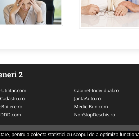
eneri 2
-Utilitar.com
Cabinet-Individual.ro
-Cadastru.ro
JantaAuto.ro
eBoilere.ro
Medic-Bun.com
i-DDD.com
NonStopDeschis.ro
are, pentru a colecta statistici cu scopul de a optimiza functiona
Consult/a> -
ANPC
SOL