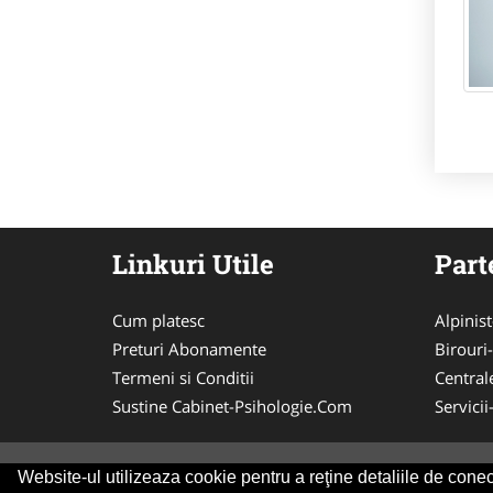
Linkuri Utile
Part
Cum platesc
Alpinist
Preturi Abonamente
Birouri
Termeni si Conditii
Central
Sustine Cabinet-Psihologie.Com
Servici
Website-ul utilizeaza cookie pentru a reţine detaliile de conect
© 2014-2026 Powered by
VilonMedia
&
Tokaido 