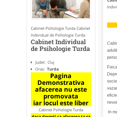
Cabi
Indiv
Cabinet Psihologie Turda Cabinet
Individual de Psihologie Turda
Cabinet Individual
Cabin
de Psihologie Turda
adult
perso
Judet:
Cluj
Fieca
Oras:
Turda
Pagina
Depre
Demonstrativa
socie
afacerea nu este
vazan
promovata
efici
iar locul este liber
nevoi
Cabinet Psihologie Turda
In m
daca doresti ca afacerea ta sa