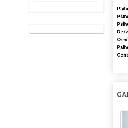
Psiho
Psiho
Psiho
Dezv
Orien
Psih
Consi
GA