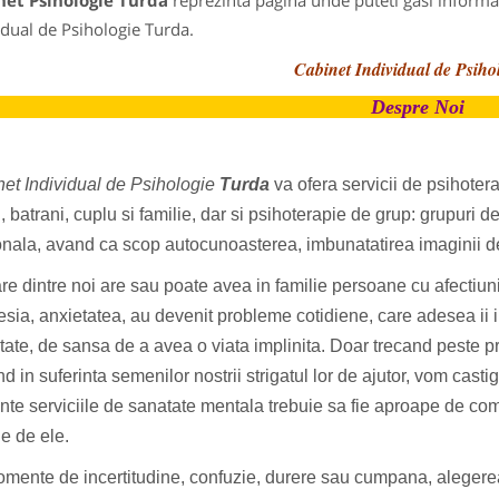
net Psihologie Turda
reprezinta pagina unde puteti gasi informat
idual de Psihologie Turda.
Cabinet Individual de Psiho
Despre Noi
et Individual de Psihologie
Turda
va ofera servicii de psihoter
i, batrani, cuplu si familie, dar si psihoterapie de grup: grupuri
nala, avand ca scop autocunoasterea, imbunatatirea imaginii de
re dintre noi are sau poate avea in familie persoane cu afectiuni
sia, anxietatea, au devenit probleme cotidiene, care adesea ii i
tate, de sansa de a avea o viata implinita. Doar trecand peste p
d in suferinta semenilor nostrii strigatul lor de ajutor, vom castig
ente serviciile de sanatate mentala trebuie sa fie aproape de com
e de ele.
omente de incertitudine, confuzie, durere sau cumpana, alegerea 