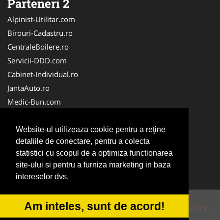
Parteneri 2
Alpinist-Utilitar.com
Birouri-Cadastru.ro
CentraleBoilere.ro
Servicii-DDD.com
Cabinet-Individual.ro
JantaAuto.ro
Medic-Bun.com
NonStopDeschis.ro
Apicultorul.com
Website-ul utilizeaza cookie pentru a reţine
detaliile de conectare, pentru a colecta
CentruInchirieri.ro
statistici cu scopul de a optimiza functionarea
Oftalmologul.ro
site-ului si pentru a furniza marketing in baza
Stomatologul.com
intereselor dvs.
Am inteles, sunt de acord!
© 2014-2026 Powered by
VilonMedia
&
Tokaido Consult/a>