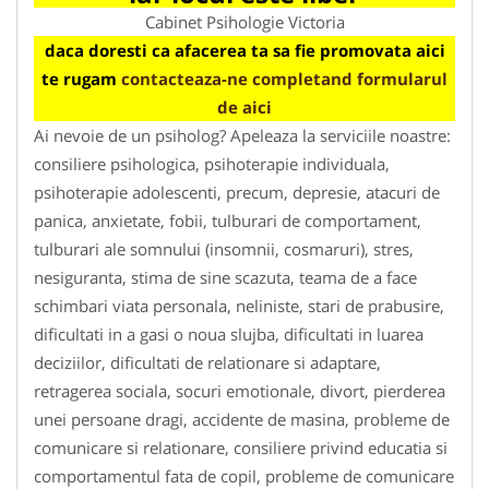
Cabinet Psihologie Victoria
daca doresti ca afacerea ta sa fie promovata aici
te rugam
contacteaza-ne completand formularul
de aici
Ai nevoie de un psiholog? Apeleaza la serviciile noastre:
consiliere psihologica, psihoterapie individuala,
psihoterapie adolescenti, precum, depresie, atacuri de
panica, anxietate, fobii, tulburari de comportament,
tulburari ale somnului (insomnii, cosmaruri), stres,
nesiguranta, stima de sine scazuta, teama de a face
schimbari viata personala, neliniste, stari de prabusire,
dificultati in a gasi o noua slujba, dificultati in luarea
deciziilor, dificultati de relationare si adaptare,
retragerea sociala, socuri emotionale, divort, pierderea
unei persoane dragi, accidente de masina, probleme de
comunicare si relationare, consiliere privind educatia si
comportamentul fata de copil, probleme de comunicare