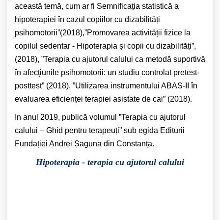
această temă, cum ar fi Semnificația statistică a
hipoterapiei în cazul copiilor cu dizabilități
psihomotorii”(2018),”Promovarea activității fizice la
copilul sedentar - Hipoterapia și copii cu dizabilități”,
(2018), ”Terapia cu ajutorul calului ca metodă suportivă
în afecţiunile psihomotorii: un studiu controlat pretest-
posttest” (2018), ”Utilizarea instrumentului ABAS-II în
evaluarea eficienței terapiei asistate de cai” (2018).
In anul 2019, publică volumul ”Terapia cu ajutorul
calului – Ghid pentru terapeuți” sub egida Editurii
Fundației Andrei Șaguna din Constanța.
Hipoterapia
-
terapia cu ajutorul calului