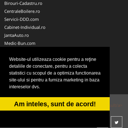
Birouri-Cadastru.ro
CentraleBoilere.ro
Servicii-DDD.com
Cabinet-Individual.ro
JantaAuto.ro
Medic-Bun.com
NonStopDeschis.ro
Apicultorul.com
Website-ul utilizeaza cookie pentru a reţine
detaliile de conectare, pentru a colecta
CentruInchirieri.ro
statistici cu scopul de a optimiza functionarea
Oftalmologul.ro
site-ului si pentru a furniza marketing in baza
Stomatologul.com
intereselor dvs.
Am inteles, sunt de acord!
© 2014-2026 Powered by
VilonMedia
&
Tokaido Consult/a>
-
ANPC
SOL