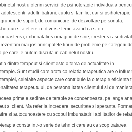
binetul nostru oferim servicii de psihoterapie individuala pentru
, adolescenti, adulti, batrani, cuplu si familie, dar si psihoterapie
 grupuri de suport, de comunicare, de dezvoltare personala,
hop-uri si ateliere cu diverse teme avand ca scop
unoasterea, imbunatatirea imaginii de sine, cresterea asertivitat
Prezentam mai jos principalele tipuri de probleme pe categorii d
a pe care le putem discuta in cabinetul nostru.
ia dintre terapeut si client este o tema de actualitate in
terapie. Sunt studii care arata ca relatia terapeutica are o influ
terapiei, celelalte aspecte care contribuie la o terapie eficienta 
nalitatea terapeutului, de personalitatea clientului si de maniera 
eea primele sedinte de terapie se concentreaza, pe langa anamn
eut si client. Ma refer la incredere, securitate si speranta. For
tire si autocunoastere cu scopul imbunatatirii abilitatilor de rela
terapia consta intr-o serie de tehnici care au ca scop tratarea