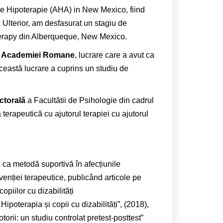
e Hipoterapie (AHA) in New Mexico, fiind
. Ulterior, am desfasurat un stagiu de
Therapy din Alberqueque, New Mexico.
l
Academiei Romane
, lucrare care a avut ca
Această lucrare a cuprins un studiu de
ctorală
a Facultătii de Psihologie din cadrul
erapeutică cu ajutorul terapiei cu ajutorul
i ca metodă suportivă în afecțiunile
venției terapeutice, publicând articole pe
opiilor cu dizabilități
Hipoterapia și copii cu dizabilități”, (2018),
orii: un studiu controlat pretest-posttest”