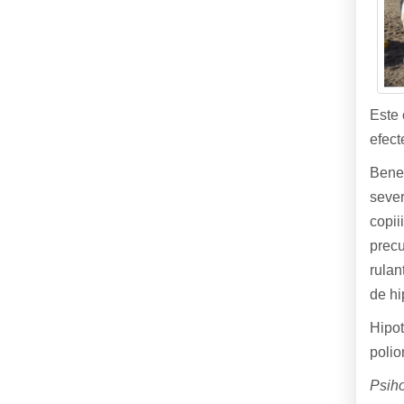
Este 
efect
Benef
seve
copii
precu
rulan
de hi
Hipot
polio
Psiho