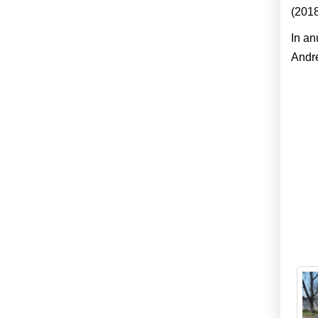
(2018
In an
Andre