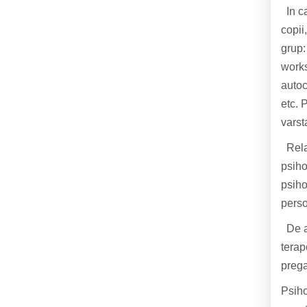
In ca
copii
grup:
works
autoc
etc. 
varst
Relat
psiho
psiho
perso
De ac
terap
prega
Psiho