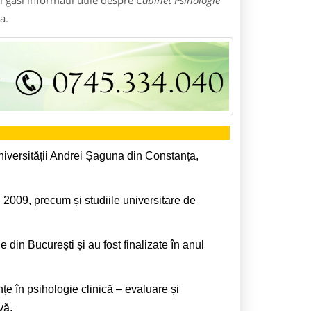
 gasi informatii utile despre
Cabinet Psihologie
a.
niversității Andrei Șaguna din Constanța,
l 2009, precum și studiile universitare de
e din București și au fost finalizate în anul
 în psihologie clinică – evaluare și
vă.