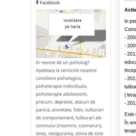
Facebook
Activ
In pe
Const
- 200
- 200
- 201
Ai nevoie de un psiholog?
educa
Apeleaza la serviciile noastre:
Incep
consiliere psihologica,
- 201
psihoterapie individuala,
tulbu
psihoterapie adolescenti,
( ter
precum, depresie, atacuri de
- 201
panica, anxietate, fobii, tulburari
Este 
de comportament, tulburari ale
În an
somnului (insomnii, cosmaruri),
terapi
stres, nesiguranta, stima de sine