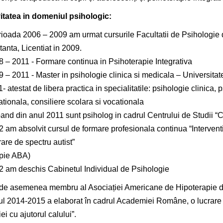
itatea in domeniul psihologic:
rioada 2006 – 2009 am urmat cursurile Facultatii de Psihologie 
anta, Licentiat in 2009.
8 – 2011 - Formare continua in Psihoterapie Integrativa
9 – 2011 - Master in psihologie clinica si medicala – Universit
1- atestat de libera practica in specialitatile: psihologie clinica, 
tionala, consiliere scolara si vocationala
and din anul 2011 sunt psiholog in cadrul Centrului de Studii “C
2 am absolvit cursul de formare profesionala continua “Intervent
rare de spectru autist”
apie ABA)
2 am deschis Cabinetul Individual de Psihologie
de asemenea membru al Asociației Americane de Hipoterapie d
ul 2014-2015 a elaborat în cadrul Academiei Române, o lucrare de 
ei cu ajutorul calului”.