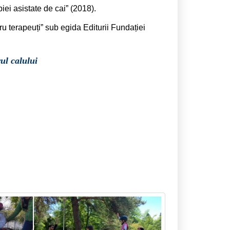
iei asistate de cai” (2018).
ru terapeuți” sub egida Editurii Fundației
rul calului