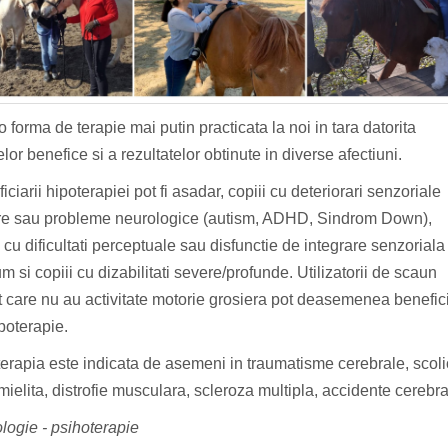
o forma de terapie mai putin practicata la noi in tara datorita
elor benefice si a rezultatelor obtinute in diverse afectiuni.
iciarii hipoterapiei pot fi asadar, copiii cu deteriorari senzoriale
re sau probleme neurologice (autism, ADHD, Sindrom Down),
i cu dificultati perceptuale sau disfunctie de integrare senzoriala
m si copiii cu dizabilitati severe/profunde. Utilizatorii de scaun
t care nu au activitate motorie grosiera pot deasemenea benefic
poterapie.
erapia este indicata de asemeni in traumatisme cerebrale, scolio
mielita, distrofie musculara, scleroza multipla, accidente cerebra
logie - psihoterapie