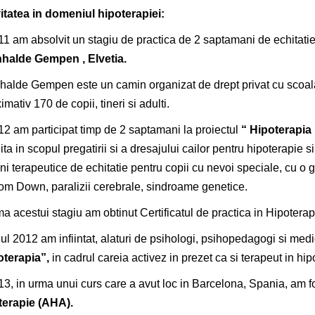
itatea in domeniul hipoterapiei:
11 am absolvit un stagiu de practica de 2 saptamani de echitat
halde Gempen , Elvetia.
alde Gempen este un camin organizat de drept privat cu scoala, c
imativ 170 de copii, tineri si adulti.
12 am participat timp de 2 saptamani la proiectul
“ Hipoterapia 
uita in scopul pregatirii si a dresajului cailor pentru hipoterapie s
ni terapeutice de echitatie pentru copii cu nevoi speciale, cu o g
om Down, paralizii cerebrale, sindroame genetice.
ma acestui stagiu am obtinut Certificatul de practica in Hipoterapi
ul 2012 am infiintat, alaturi de psihologi, psihopedagogi si medi
oterapia”,
in cadrul careia activez in prezet ca si terapeut in hip
13, in urma unui curs care a avut loc in Barcelona, Spania, am f
terapie (AHA).