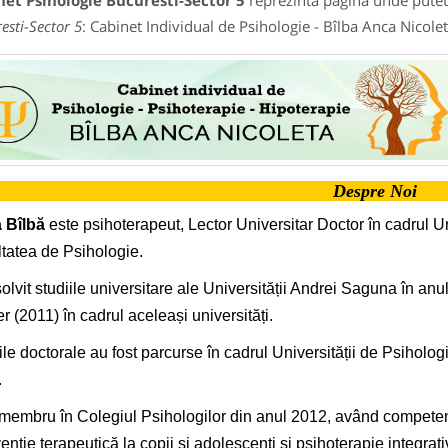
et Psihologie Bucuresti-Sector 5
reprezinta pagina unde puteti
esti-Sector 5
: Cabinet Individual de Psihologie - Bîlba Anca Nicolet
Despre Noi
 Bîlbă
este psihoterapeut, Lector Universitar Doctor în cadrul U
tatea de Psihologie.
olvit studiile universitare ale Universității Andrei Saguna în anu
r (2011) în cadrul aceleași universități.
ile doctorale au fost parcurse în cadrul Universității de Psihologi
.
membru în Colegiul Psihologilor din anul 2012, având competențe
venție terapeutică la copii și adolescenți și psihoterapie integrati