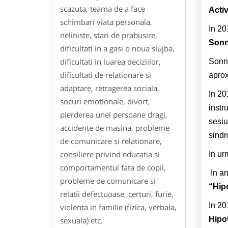
scazuta, teama de a face
Activ
schimbari viata personala,
In 20
neliniste, stari de prabusire,
Sonn
dificultati in a gasi o noua slujba,
dificultati in luarea deciziilor,
Sonnh
dificultati de relationare si
aprox
adaptare, retragerea sociala,
In 20
socuri emotionale, divort,
instr
pierderea unei persoane dragi,
sesiu
accidente de masina, probleme
sindr
de comunicare si relationare,
consiliere privind educatia si
In ur
comportamentul fata de copil,
In an
probleme de comunicare si
“Hip
relatii defectuoase, certuri, furie,
In 20
violenta in familie (fizica, verbala,
Hipo
sexuala) etc.