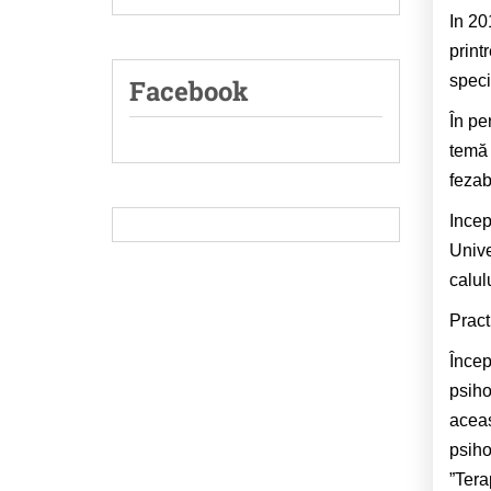
In 20
print
speci
Facebook
În pe
temă 
fezab
Incep
Unive
calul
Pract
Încep
psiho
aceas
psiho
”Tera