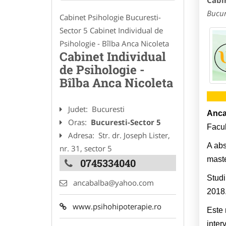
Cabin
Bucur
Cabinet Psihologie Bucuresti-
Sector 5 Cabinet Individual de
Psihologie - Bîlba Anca Nicoleta
Cabinet Individual
de Psihologie -
Bîlba Anca Nicoleta
Judet:
Bucuresti
Anca
Oras:
Bucuresti-Sector 5
Facul
Adresa:
Str. dr. Joseph Lister,
A abs
nr. 31, sector 5
maste
0745334040
Studi
ancabalba@yahoo.com
2018
www.psihohipoterapie.ro
Este 
inter