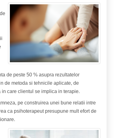
 de
ii
e
enta de peste 50 % asupra rezultatelor
tin de metoda si tehnicile aplicate, de
in care clientul se implica in terapie.
eza, pe construirea unei bune relatii intre
marea ca psihoterapeut presupune mult efort de
tionare.