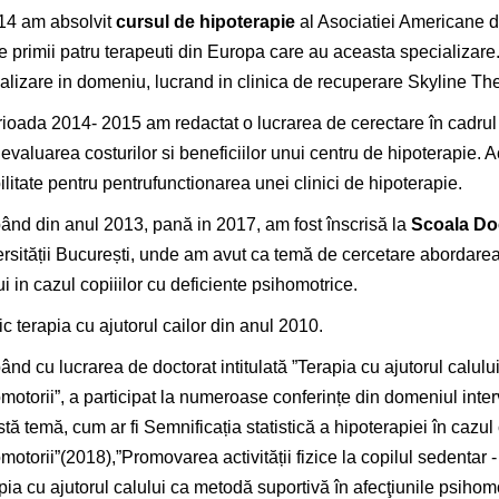
14 am absolvit
cursul de hipoterapie
al Asociatiei Americane d
re primii patru terapeuti din Europa care au aceasta specializare
alizare in domeniu, lucrand in clinica de recuperare Skyline 
rioada 2014- 2015 am redactat o lucrarea de cerectare în cadru
evaluarea costurilor si beneficiilor unui centru de hipoterapie. 
ilitate pentru pentrufunctionarea unei clinici de hipoterapie.
ând din anul 2013, pană in 2017, am fost înscrisă la
Scoala Do
rsității București, unde am avut ca temă de cercetare abordarea t
ui in cazul copiiilor cu deficiente psihomotrice.
ic terapia cu ajutorul cailor din anul 2010.
ând cu lucrarea de doctorat intitulată ”Terapia cu ajutorul calulu
motorii”, a participat la numeroase conferințe din domeniul inter
tă temă, cum ar fi Semnificația statistică a hipoterapiei în cazul c
motorii”(2018),”Promovarea activității fizice la copilul sedentar - 
pia cu ajutorul calului ca metodă suportivă în afecţiunile psihomot