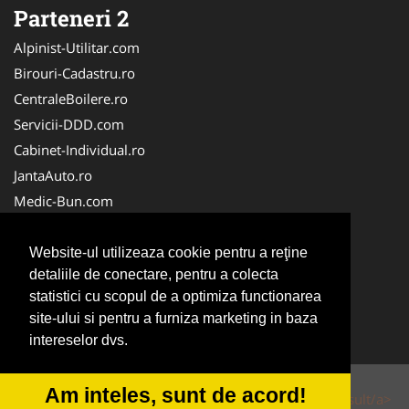
Parteneri 2
Alpinist-Utilitar.com
Birouri-Cadastru.ro
CentraleBoilere.ro
Servicii-DDD.com
Cabinet-Individual.ro
JantaAuto.ro
Medic-Bun.com
NonStopDeschis.ro
Apicultorul.com
Website-ul utilizeaza cookie pentru a reţine
detaliile de conectare, pentru a colecta
CentruInchirieri.ro
statistici cu scopul de a optimiza functionarea
Oftalmologul.ro
site-ului si pentru a furniza marketing in baza
Stomatologul.com
intereselor dvs.
Am inteles, sunt de acord!
© 2014-2026 Powered by
VilonMedia
&
Tokaido Consult/a>