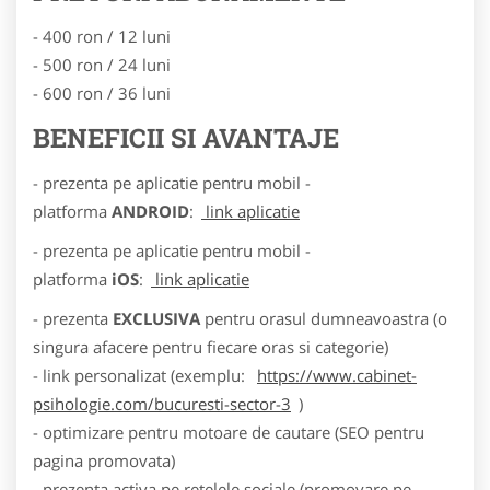
- 400 ron / 12 luni
- 500 ron / 24 luni
- 600 ron / 36 luni
BENEFICII SI AVANTAJE
- prezenta pe aplicatie pentru mobil -
platforma
ANDROID
:
link aplicatie
- prezenta pe aplicatie pentru mobil -
platforma
iOS
:
link aplicatie
- prezenta
EXCLUSIVA
pentru orasul dumneavoastra (o
singura afacere pentru fiecare oras si categorie)
- link personalizat (exemplu:
https://www.cabinet-
psihologie.com/bucuresti-sector-3
)
- optimizare pentru motoare de cautare (SEO pentru
pagina promovata)
- prezenta activa pe retelele sociale (promovare pe