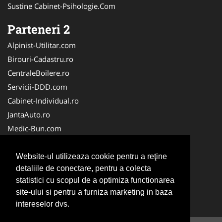
Sustine Cabinet-Psihologie.Com
Parteneri 2
Alpinist-Utilitar.com
Birouri-Cadastru.ro
CentraleBoilere.ro
Servicii-DDD.com
Cabinet-Individual.ro
JantaAuto.ro
Medic-Bun.com
NonStopDeschis.ro
Apicultorul.com
Website-ul utilizeaza cookie pentru a reţine
detaliile de conectare, pentru a colecta
CentruInchirieri.ro
statistici cu scopul de a optimiza functionarea
Oftalmologul.ro
site-ului si pentru a furniza marketing in baza
Stomatologul.com
intereselor dvs.